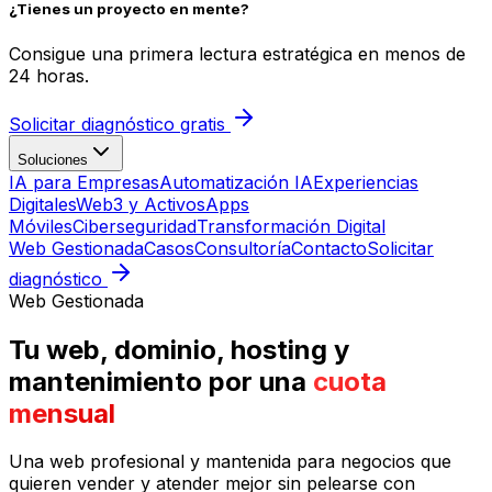
¿Tienes un proyecto en mente?
Consigue una primera lectura estratégica en menos de
24 horas.
Solicitar diagnóstico gratis
Soluciones
IA para Empresas
Automatización IA
Experiencias
Digitales
Web3 y Activos
Apps
Móviles
Ciberseguridad
Transformación Digital
Web Gestionada
Casos
Consultoría
Contacto
Solicitar
diagnóstico
Web Gestionada
Tu web, dominio, hosting y
mantenimiento por una
cuota
mensual
Una web profesional y mantenida para negocios que
quieren vender y atender mejor sin pelearse con