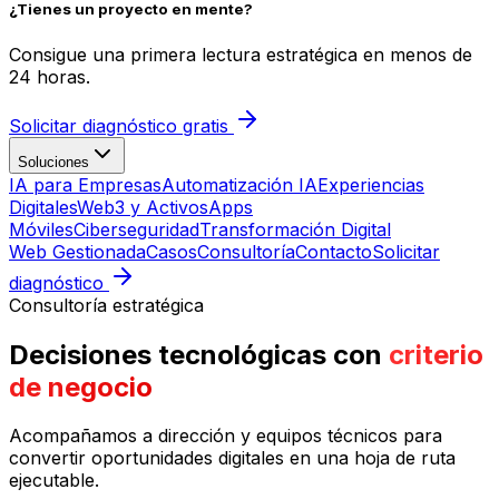
¿Tienes un proyecto en mente?
Consigue una primera lectura estratégica en menos de
24 horas.
Solicitar diagnóstico gratis
Soluciones
IA para Empresas
Automatización IA
Experiencias
Digitales
Web3 y Activos
Apps
Móviles
Ciberseguridad
Transformación Digital
Web Gestionada
Casos
Consultoría
Contacto
Solicitar
diagnóstico
Consultoría estratégica
Decisiones tecnológicas con
criterio
de negocio
Acompañamos a dirección y equipos técnicos para
convertir oportunidades digitales en una hoja de ruta
ejecutable.